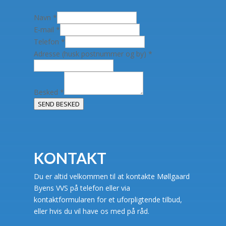
Navn
*
E-mail
*
Telefon
*
Adresse (husk postnummer og by)
*
Besked
*
SEND BESKED
KONTAKT
Du er altid velkommen til at kontakte Møllgaard
Byens VVS på telefon eller via
kontaktformularen for et uforpligtende tilbud,
eller hvis du vil have os med på råd.