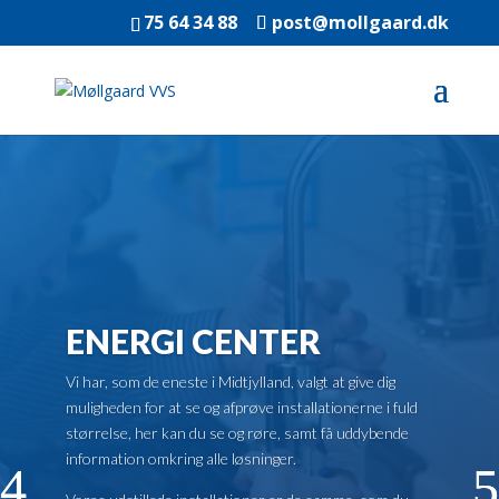
75 64 34 88
post@mollgaard.dk
ENERGI CENTER
Vi har, som de eneste i Midtjylland, valgt at give dig
muligheden for at se og afprøve installationerne i fuld
størrelse, her kan du se og røre, samt få uddybende
information omkring alle løsninger.