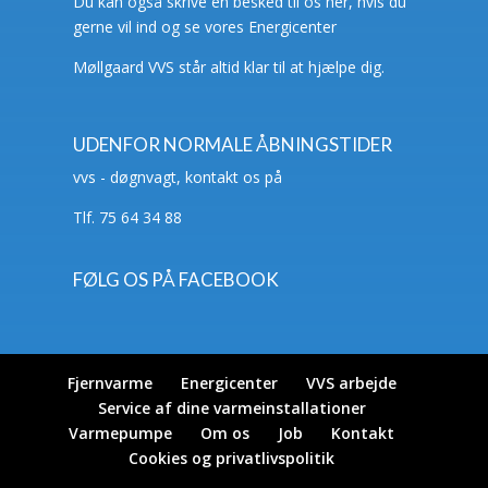
Du kan også skrive en besked til os her, hvis du
gerne vil ind og se vores Energicenter
Møllgaard VVS står altid klar til at hjælpe dig.
UDENFOR NORMALE ÅBNINGSTIDER
vvs - døgnvagt, kontakt os på
Tlf. 75 64 34 88
FØLG OS PÅ FACEBOOK
Fjernvarme
Energicenter
VVS arbejde
Service af dine varmeinstallationer
Varmepumpe
Om os
Job
Kontakt
Cookies og privatlivspolitik