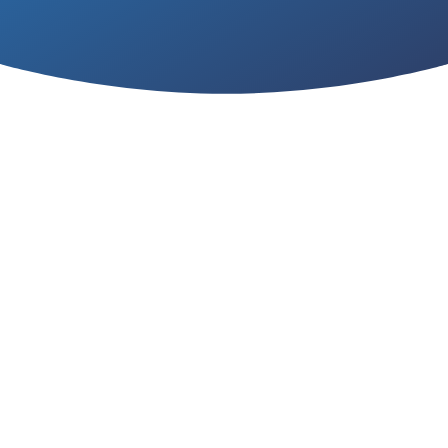
VVS-ARBEJDE I HØJ
KVALITET
Hos Møllgaard Byens har vi arbejdet med
VVS i 50 år og derfor tillader vi, at kalde os
eksperter. Vi har bred viden inden for VVS og
kan råde og vejlede dig i projekter af enhver
art, herunder blandt andet:
Varmesystemer
Nyt badeværelse
Vand- og afløbsinstallationer
Sanitet
Jord- og gasinstallationer
Ombygninger og renoveringer
Nybyg