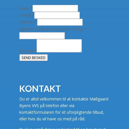
Navn
*
E-mail
*
Telefon
*
Adresse (husk postnummer og by)
*
Besked
*
SEND BESKED
KONTAKT
Du er altid velkommen til at kontakte Møllgaard
Byens VVS på telefon eller via
kontaktformularen for et uforpligtende tilbud,
eller hvis du vil have os med på råd.